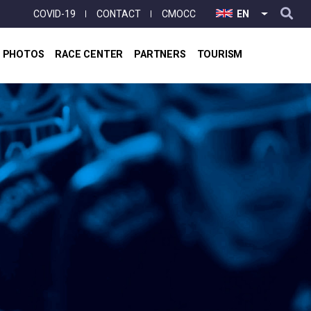
User
COVID-19
CONTACT
CMOCC
EN
LIST ADD
account
menu
& PHOTOS
RACE CENTER
PARTNERS
TOURISM