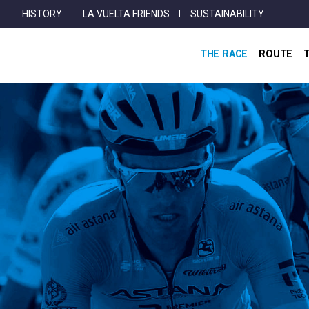
Top
Skip
HISTORY
LA VUELTA FRIENDS
SUSTAINABILITY
Menu
to
main
THE RACE
ROUTE
content
Breadcrumb