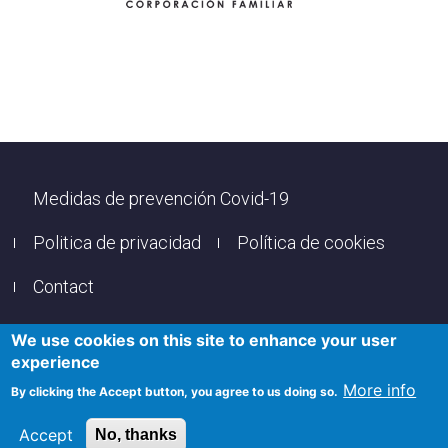
Footer
Medidas de prevención Covid-19
Politica de privacidad
Política de cookies
Contact
We use cookies on this site to enhance your user
© Copyright
Vuelta Murcia
2021. All rights reserved.
experience
More info
By clicking the Accept button, you agree to us doing so.
Hosting Sponsor:
Accept
No, thanks