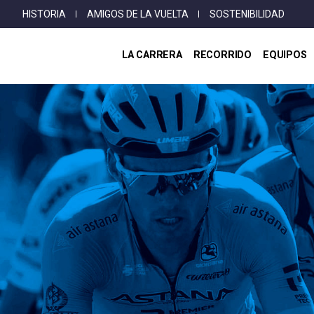
Top
Pasar
HISTORIA
AMIGOS DE LA VUELTA
SOSTENIBILIDAD
Menu
al
contenido
LA CARRERA
RECORRIDO
EQUIPOS
principal
Ruta
de
navegación