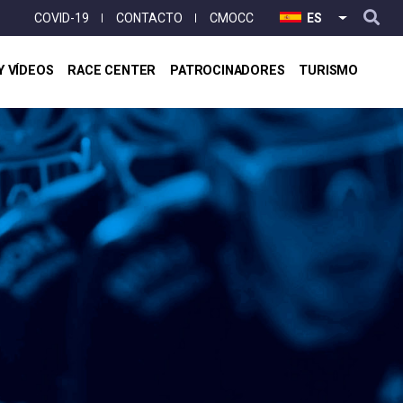
User
COVID-19
CONTACTO
CMOCC
ES
LISTA ADI
account
menu
Y VÍDEOS
RACE CENTER
PATROCINADORES
TURISMO