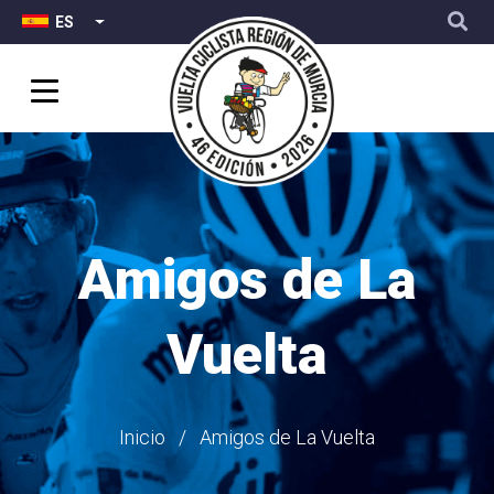
Top
User
Pasar
ES
LISTA ADICIONAL DE ACCIONES
Menu
account
al
menu
contenido
principal
Amigos de La
Vuelta
Ruta
Inicio
Amigos de La Vuelta
de