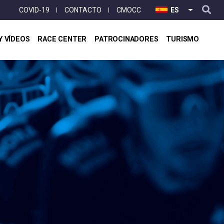
User
COVID-19
CONTACTO
CMOCC
ES
LISTA ADI
account
menu
Y VÍDEOS
RACE CENTER
PATROCINADORES
TURISMO