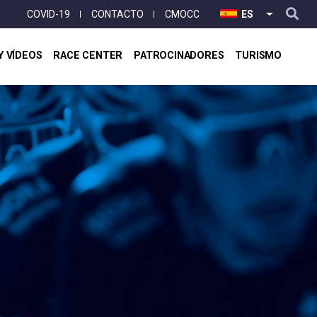
User
COVID-19
CONTACTO
CMOCC
ES
LISTA ADI
account
menu
Y VÍDEOS
RACE CENTER
PATROCINADORES
TURISMO