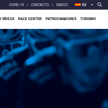
User
COVID-19
CONTACTO
CMOCC
ES
LISTA ADI
account
menu
Y VÍDEOS
RACE CENTER
PATROCINADORES
TURISMO