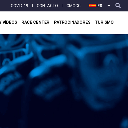
User
COVID-19
CONTACTO
CMOCC
ES
LISTA ADI
account
menu
Y VÍDEOS
RACE CENTER
PATROCINADORES
TURISMO