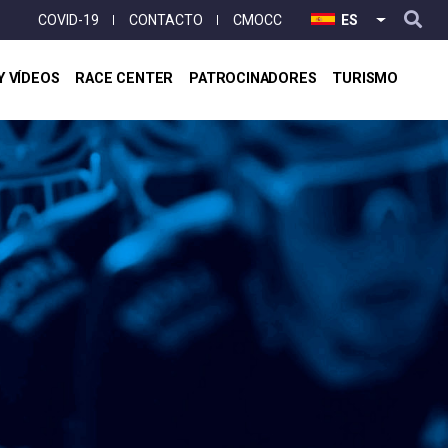
User
COVID-19
CONTACTO
CMOCC
ES
LISTA ADI
account
menu
Y VÍDEOS
RACE CENTER
PATROCINADORES
TURISMO