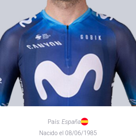
País:
España
Nacido el 08/06/1985