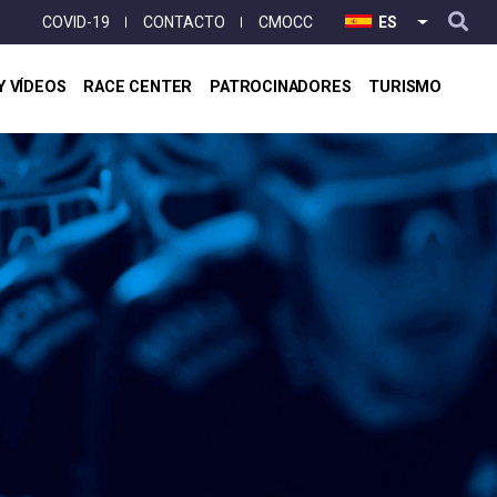
User
COVID-19
CONTACTO
CMOCC
ES
LISTA ADI
account
menu
Y VÍDEOS
RACE CENTER
PATROCINADORES
TURISMO