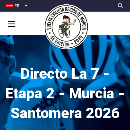
Top
User
Pasar
ES
LISTA ADICIONAL DE ACCIONES
Menu
account
al
menu
contenido
principal
Directo La 7 -
Etapa 2 - Murcia -
Santomera 2026