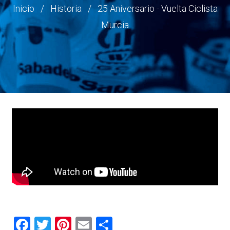
Ruta
Inicio
Historia
25 Aniversario - Vuelta Ciclista
Murcia
de
navegación
Facebook
Twitter
Pinterest
Email
Share