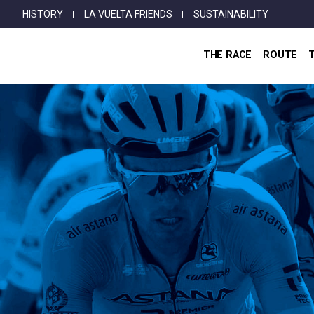
Top
Skip
HISTORY
LA VUELTA FRIENDS
SUSTAINABILITY
Menu
to
main
THE RACE
ROUTE
content
Breadcrumb