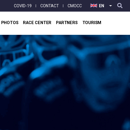
User
COVID-19
CONTACT
CMOCC
EN
LIST ADD
account
menu
& PHOTOS
RACE CENTER
PARTNERS
TOURISM