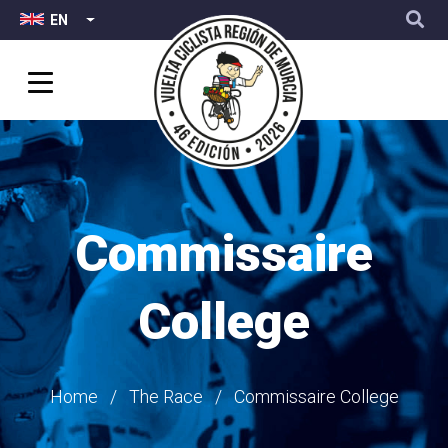
Top
User
Skip
EN
LIST ADDITIONAL ACTIONS
Menu
account
to
menu
main
content
Commissaire
College
Breadcrumb
Home
The Race
Commissaire College