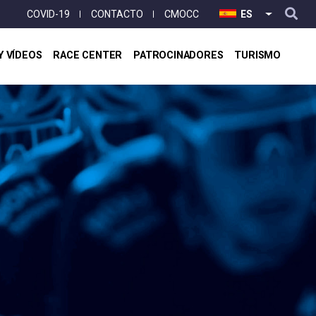
User
COVID-19
CONTACTO
CMOCC
ES
LISTA ADI
account
menu
Y VÍDEOS
RACE CENTER
PATROCINADORES
TURISMO