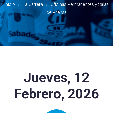
Ruta
Inicio
La Carrera
Oficinas Permanentes y Salas
de Prensa
de
navegación
Jueves, 12
Febrero, 2026