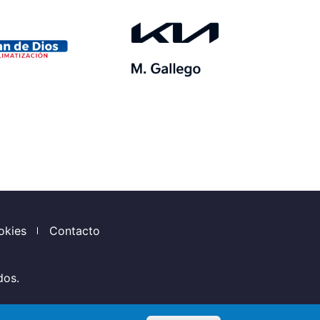
okies
Contacto
dos.