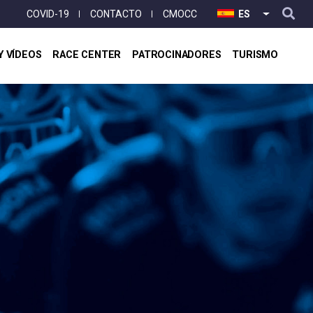
User
COVID-19
CONTACTO
CMOCC
ES
LISTA ADI
account
menu
Y VÍDEOS
RACE CENTER
PATROCINADORES
TURISMO