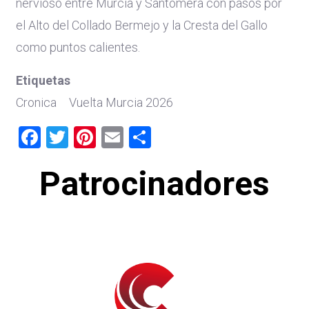
nervioso entre Murcia y Santomera con pasos por
el Alto del Collado Bermejo y la Cresta del Gallo
como puntos calientes.
Etiquetas
Cronica
Vuelta Murcia 2026
Facebook
Twitter
Pinterest
Email
Share
Patrocinadores