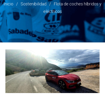
Ruta
Inicio
Sostenibilidad
Flota de coches híbridos y
eléctricos
de
navegación